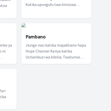
Katika upungufu twa himizwa
kutoa
kupitia maandishi na kiatbu cha
warumi ambacho kimetuongoza
robo hii ni kumtegemea Yesu.
Pambano
ambe ya
Jiunge nasi katika majadiliano hapa
 ni
Hope Channel Kenya katika
Uchambuzi wa bibilia. Twatumai
miezi
tutabarikwa sote.
mi.
fari
tika