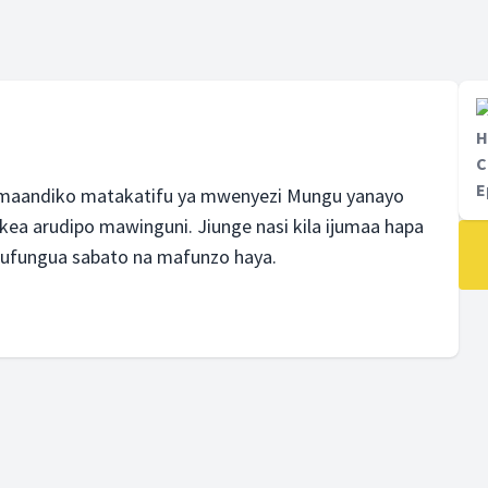
H
C
E
 maandiko matakatifu ya mwenyezi Mungu yanayo
okea arudipo mawinguni. Jiunge nasi kila ijumaa hapa
uufungua sabato na mafunzo haya.