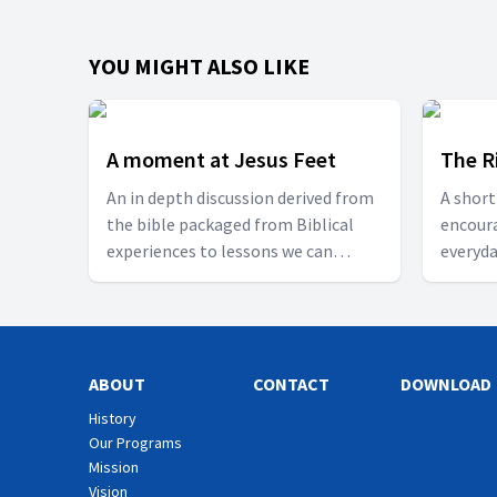
YOU MIGHT ALSO LIKE
A moment at Jesus Feet
The R
An in depth discussion derived from
A short
the bible packaged from Biblical
encoura
experiences to lessons we can
everyda
relate. Don't miss out!!
ABOUT
CONTACT
DOWNLOAD
History
Our Programs
Mission
Vision