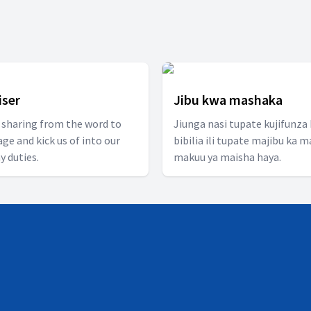
iser
Jibu kwa mashaka
 sharing from the word to
Jiunga nasi tupate kujifunza
ge and kick us of into our
bibilia ili tupate majibu ka 
y duties.
makuu ya maisha haya.