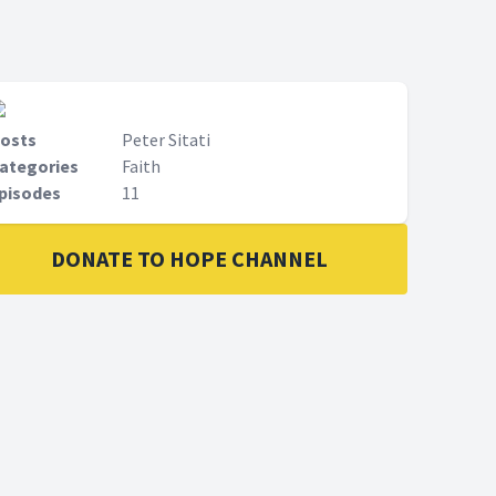
osts
Peter Sitati
ategories
Faith
pisodes
11
DONATE TO HOPE CHANNEL