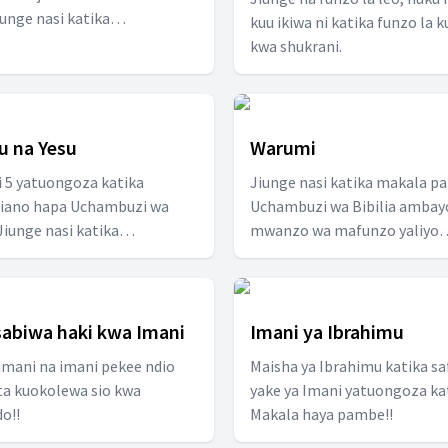
Jiunge nasi katika
kuu ikiwa ni katika funzo la 
umzo haya tupate kujifunza
kwa shukrani.
.
 na Yesu
Warumi
 5 yatuongoza katika
Jiunge nasi katika makala p
liano hapa Uchambuzi wa
Uchambuzi wa Bibilia ambayo
 Jiunge nasi katika
mwanzo wa mafunzo yaliyo
umzo Tupate Kubarikiwa
andaliwa katika msururu wa 
!!
tatu chini ya kitabu cha Waru
abiwa haki kwa Imani
Imani ya Ibrahimu
imani na imani pekee ndio
Maisha ya Ibrahimu katika sa
ta kuokolewa sio kwa
yake ya Imani yatuongoza ka
o!!
Makala haya pambe!!