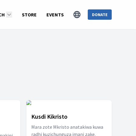
CH
STORE
EVENTS
DONATE
Kusdi Kikristo
Mara zote Mkristo anatakiwa kuwa
radhi kuzichunguza imani zake.
 makini