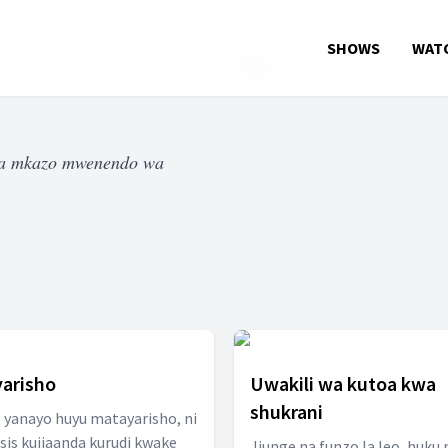
SHOWS
WAT
iwa mkazo mwenendo wa
arisho
Uwakili wa kutoa kwa
shukrani
yanayo huyu matayarisho, ni
sis kujiaanda kurudi kwake
Jiunge na funzo la leo, huku