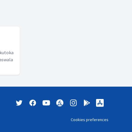
 kutoka
maswala
Cookies preferences