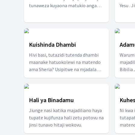
tunaweza kuyaona matukio angani
Yesu . 
yakitujia. Andamana nasi tupate
mazung
kuelewa zaidi mafunzo kuhusiana
pomoja
mihuri saba zilizoko katika ufunuo.
Kuishinda Dhambi
Adamu
Hivi basi, tutazidi tutenda dhambi
Warumi
maanake hatuokolewi na matendo
majadi
ama Sheria? Usipitwe na mjadala
Bibilia
huu!!
Mazung
Pamoja
Hali ya Binadamu
Kuhes
Jiunge nasi katika majadiliano haya
Ni kwa 
tupate kujifunza hali zetu potovu na
tutapa
jinsi tunavo hitaji wokovu.
matend