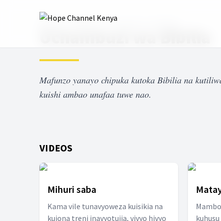
Home
Shows
Uchambuzi wa Bibilia
Uchambuzi wa Bibilia
Mafunzo yanayo chipuka kutoka Bibilia na kutil
kuishi ambao unafaa tuwe nao.
VIDEOS
Mihuri saba
Matay
Kama vile tunavyoweza kuisikia na
Mambo 
kuiona treni inavyotujia, vivyo hivyo
kuhusu 